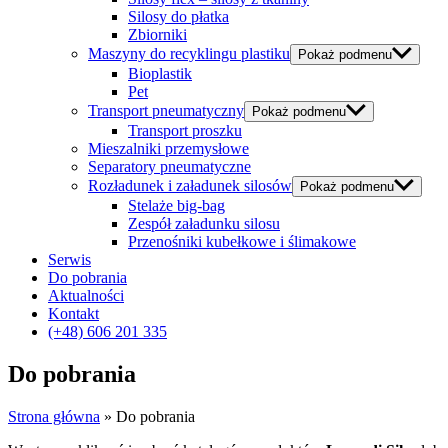
Silosy do płatka
Zbiorniki
Maszyny do recyklingu plastiku
Pokaż podmenu
Bioplastik
Pet
Transport pneumatyczny
Pokaż podmenu
Transport proszku
Mieszalniki przemysłowe
Separatory pneumatyczne
Rozładunek i załadunek silosów
Pokaż podmenu
Stelaże big-bag
Zespół załadunku silosu
Przenośniki kubełkowe i ślimakowe
Serwis
Do pobrania
Aktualności
Kontakt
(+48) 606 201 335
Do pobrania
Strona główna
»
Do pobrania