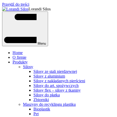
Przejdź do treści
Lorandi Silos
Menu
Home
O firmie
Produkty
Silosy
Silosy ze stali nierdzewnej
Silosy z aluminium
Silosy z nakładanych pierścieni
Silosy do art. spożywczych
Silosy flex – silosy z tkaniny
Silosy do płatka
Zbiorniki
Maszyny do recyklingu plastiku
Bioplastik
Pet