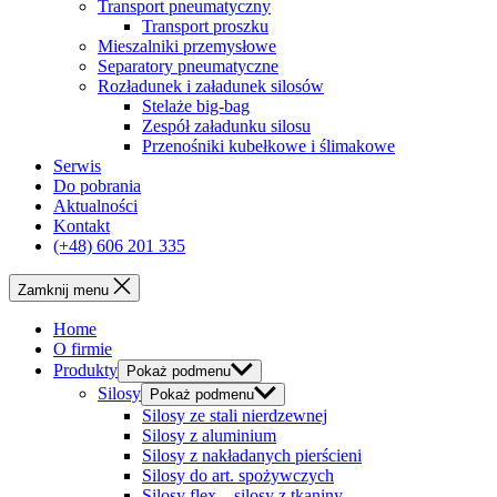
Transport pneumatyczny
Transport proszku
Mieszalniki przemysłowe
Separatory pneumatyczne
Rozładunek i załadunek silosów
Stelaże big-bag
Zespół załadunku silosu
Przenośniki kubełkowe i ślimakowe
Serwis
Do pobrania
Aktualności
Kontakt
(+48) 606 201 335
Zamknij menu
Home
O firmie
Produkty
Pokaż podmenu
Silosy
Pokaż podmenu
Silosy ze stali nierdzewnej
Silosy z aluminium
Silosy z nakładanych pierścieni
Silosy do art. spożywczych
Silosy flex – silosy z tkaniny