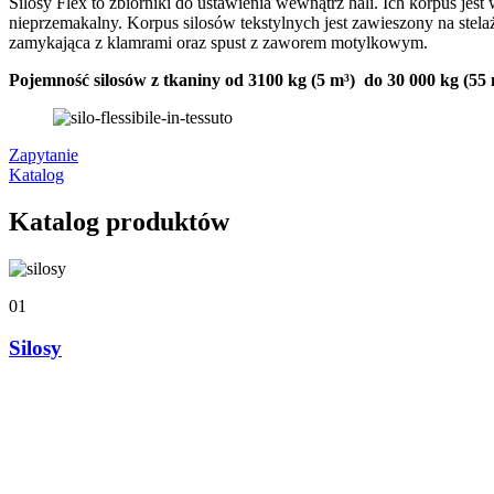
Silosy Flex to zbiorniki do ustawienia wewnątrz hali. Ich korpus je
nieprzemakalny. Korpus silosów tekstylnych jest zawieszony na st
zamykająca z klamrami oraz spust z zaworem motylkowym.
Pojemność silosów z tkaniny od 3100 kg (5 m³) do 30 000 kg (55
Zapytanie
Katalog
Katalog produktów
01
Silosy