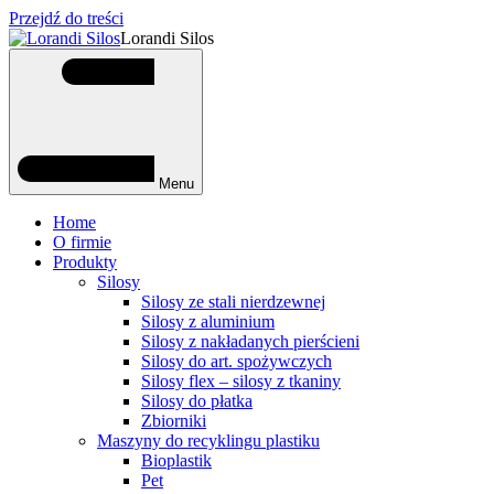
Przejdź do treści
Lorandi Silos
Menu
Home
O firmie
Produkty
Silosy
Silosy ze stali nierdzewnej
Silosy z aluminium
Silosy z nakładanych pierścieni
Silosy do art. spożywczych
Silosy flex – silosy z tkaniny
Silosy do płatka
Zbiorniki
Maszyny do recyklingu plastiku
Bioplastik
Pet