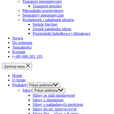
Transport pneumatyczny
Transport proszku
Mieszalniki przemysłowe
Separatory pneumatyczne
Rozładunek i załadunek silosów
Stelaże big-bag
Zespół załadunku silosu
Przenośniki kubełkowe i ślimakowe
Serwis
Do pobrania
Aktualności
Kontakt
(+48) 606 201 335
Zamknij menu
Home
O firmie
Produkty
Pokaż podmenu
Silosy
Pokaż podmenu
Silosy ze stali nierdzewnej
Silosy z aluminium
Silosy z nakładanych pierścieni
Silosy do art. spożywczych
Silosy flex – silosy z tkaniny