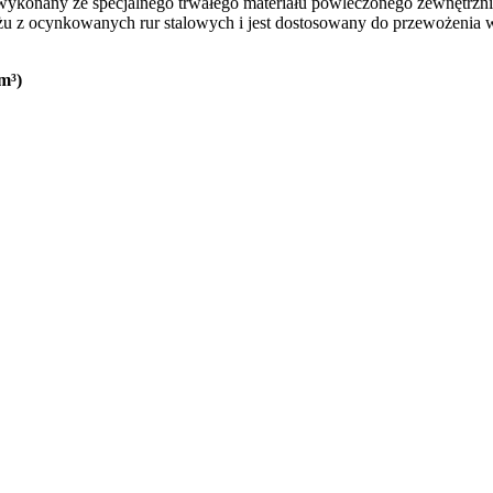
st wykonany ze specjalnego trwałego materiału powleczonego zewnętrzn
elażu z ocynkowanych rur stalowych i jest dostosowany do przewożen
 m³)