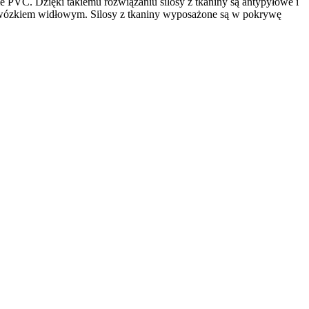
ie PVC. Dzięki takiemu rozwiązaniu silosy z tkaniny są antypyłowe i
ia wózkiem widłowym. Silosy z tkaniny wyposażone są w pokrywę