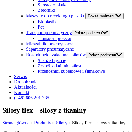
Silosy do płatka
Zbiorniki
Maszyny do recyklingu plastiku
Pokaż podmenu
Bioplastik
Pet
Transport pneumatyczny
Pokaż podmenu
Transport proszku
Mieszalniki przemysłowe
Separatory pneumatyczne
Rozładunek i załadunek silosów
Pokaż podmenu
Stelaże big-bag
Zespół załadunku silosu
Przenośniki kubełkowe i ślimakowe
Serwis
Do pobrania
Aktualności
Kontakt
(+48) 606 201 335
Silosy flex – silosy z tkaniny
Strona główna
»
Produkty
»
Silosy
»
Silosy flex – silosy z tkaniny